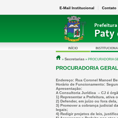
E-Mail Institucional
Contato
Prefeitura
Paty 
INÍCIO
INSTITUCIONA
Secretarias
»
» PROCURADORIA G
PROCURADORIA GERA
Endereço:
Rua Coronel Manoel Bern
Horário de Funcionamento:
Segund
Apresentação:
A Consultoria Jurídica – CJ é órgã
1) Representar a Prefeitura, ativa
2) Defender, em juízo ou fora dela,
3) Promover a cobrança judicial d
legais;
4) Redigir projetos de leis, justi