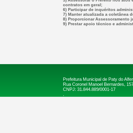
5) Assessorar o Prefeito nos atos 
contratos em geral;
6) Participar de inquéritos adminis
7) Manter atualizada a coletânea 
8) Proporcionar Assessoramento ju
9) Prestar apoio técnico e admini
Prefeitura Municipal de Paty do Alfe
Rua Coronel Manoel Bernardes, 157
CNPJ: 31.844.889/0001-17
.