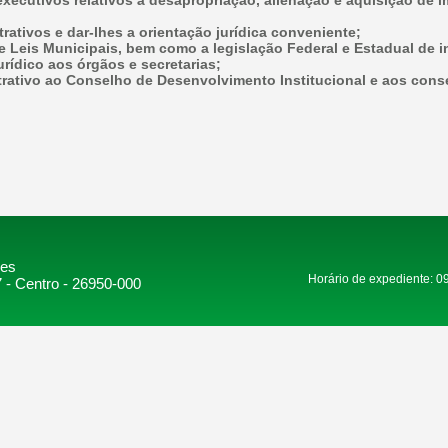
executivos relativos à desapropriação, alienação e aquisição de i
trativos e dar-lhes a orientação jurídica conveniente;
de Leis Municipais, bem como a legislação Federal e Estadual de i
rídico aos órgãos e secretarias;
strativo ao Conselho de Desenvolvimento Institucional e aos cons
res
Horário de expediente: 0
 - Centro - 26950-000