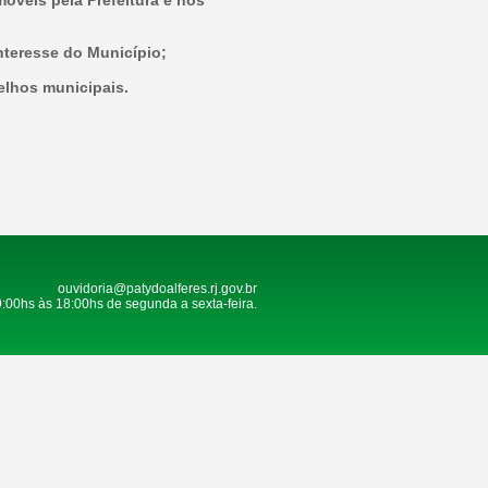
móveis pela Prefeitura e nos
nteresse do Município;
elhos municipais.
ouvidoria@patydoalferes.rj.gov.br
9:00hs às 18:00hs de segunda a sexta-feira.