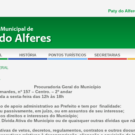
Paty do Alfer
 Municipal de
do Alferes
L
HISTÓRIA
PONTOS TURÍSTICOS
SECRETARIAS
ERAL
L
Procuradoria Geral do Município
ardes, nº 157 – Centro. – 2º andar
a a sexta-feira das 12h às 18h
o de apoio administrativo ao Prefeito e tem por finalidade:
 ou passivamente, em juízo, ou em assuntos de seu interesse;
 os direitos e interesses do Município;
a Dívida Ativa do Município ou de quaisquer outras dívidas que n
ficativas de vetos, decretos, regulamentos, contratos e outros doc