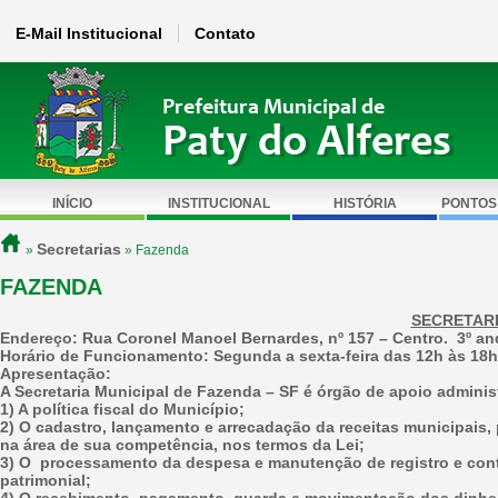
E-Mail Institucional
Contato
Prefeitura Municipal de
Paty do Alferes
INÍCIO
INSTITUCIONAL
HISTÓRIA
PONTOS
Secretarias
»
» Fazenda
FAZENDA
SECRETARI
Endereço:
Rua Coronel Manoel Bernardes, nº 157 – Centro. 3º an
Horário de Funcionamento:
Segunda a sexta-feira das 12h às 18h
Apresentação:
A Secretaria Municipal de Fazenda – SF é órgão de apoio administ
1) A política fiscal do Município;
2) O cadastro, lançamento e arrecadação da receitas municipais, 
na área de sua competência, nos termos da Lei;
3) O processamento da despesa e manutenção de registro e contr
patrimonial;