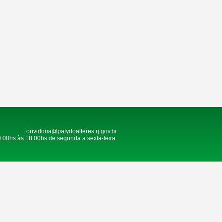
ouvidoria@patydoalferes.rj.gov.br
9:00hs às 18:00hs de segunda a sexta-feira.