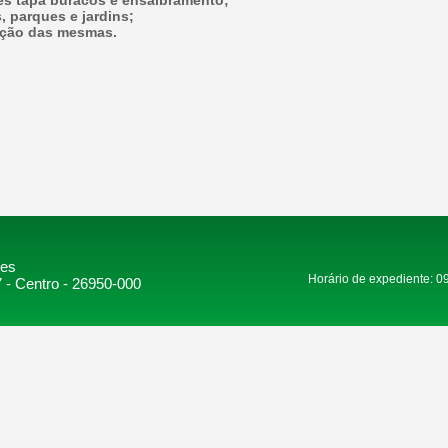
es tapa buracos e ensaibramento;
, parques e jardins;
zação das mesmas.
res
Horário de expediente: 0
 - Centro - 26950-000